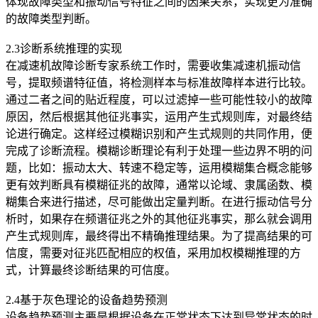
体现故障类型和振动信号特征之间的因果关系，实现更为准确
的故障类型判断。
2.3诊断系统推理的实现
在减速机故障诊断专家系统工作时，需要收集减速机振动信
号，提取频谱特征值，将检测样本与标准故障样本进行比较。
通过二者之间的贴近程度，可以过滤掉一些可能性较小的故障
原因，然后根据其他征兆事实，运用产生式规则库，对最终结
论进行确定。这样经过模糊识别和产生式规则的共同作用，便
完成了诊断流程。模糊诊断理论有利于处理一些边界不明的问
题，比如：振动太大、转速不稳定等，运用模糊集合概念能够
更有效判断具有模糊征兆的故障，通常以论域、隶属函数、模
糊集合来进行描述，尽可能做出定量判断。在进行振动信号分
析时，如果存在频谱征兆之外的其他征兆事实，那么就会调用
产生式规则库，最终得出不精确推理结果。为了提高结果的可
信度，需要对征兆匹配相应的权值，采用加权模糊推理的方
式，计算最终诊断结果的可信度。
2.4基于灰色理论的设备趋势预测
设备趋势预测主要是根据设备在正常状态下达到异常状态的时