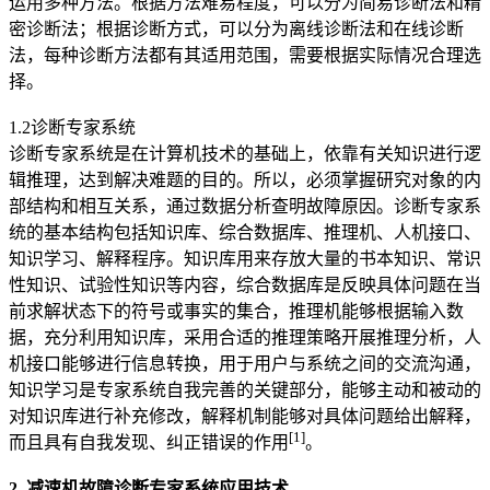
运用多种方法。根据方法难易程度，可以分为简易诊断法和精
密诊断法；根据诊断方式，可以分为离线诊断法和在线诊断
法，每种诊断方法都有其适用范围，需要根据实际情况合理选
择。
1.2诊断专家系统
诊断专家系统是在计算机技术的基础上，依靠有关知识进行逻
辑推理，达到解决难题的目的。所以，必须掌握研究对象的内
部结构和相互关系，通过数据分析查明故障原因。诊断专家系
统的基本结构包括知识库、综合数据库、推理机、人机接口、
知识学习、解释程序。知识库用来存放大量的书本知识、常识
性知识、试验性知识等内容，综合数据库是反映具体问题在当
前求解状态下的符号或事实的集合，推理机能够根据输入数
据，充分利用知识库，采用合适的推理策略开展推理分析，人
机接口能够进行信息转换，用于用户与系统之间的交流沟通，
知识学习是专家系统自我完善的关键部分，能够主动和被动的
对知识库进行补充修改，解释机制能够对具体问题给出解释，
[1]
而且具有自我发现、纠正错误的作用
。
2
减速机故障诊断专家系统应用技术