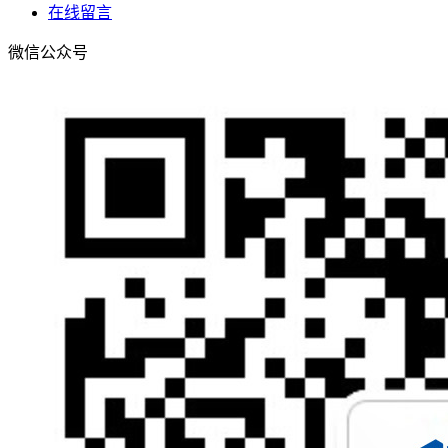
在线留言
微信公众号