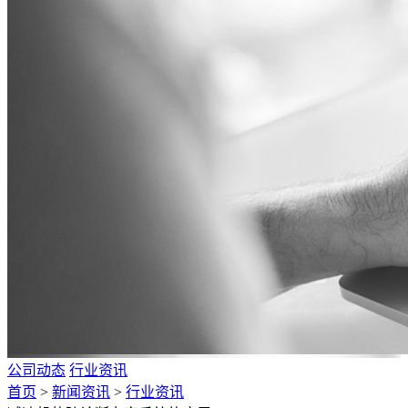
公司动态
行业资讯
首页
>
新闻资讯
>
行业资讯